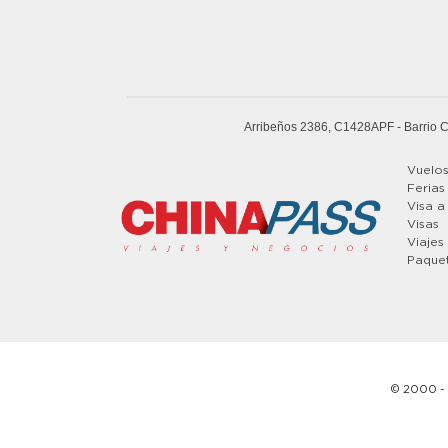
Arribeños 2386, C1428APF
- Barrio 
Vuelo
Ferias
Visa a
Visas
Viajes
Paque
© 2000 - 