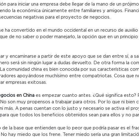
ción para iniciar una empresa debe llegar de la mano de un prójim
yendo la económica únicamente entre familiares y amigos. Financi
secuencias negativas para el proyecto de negocios.
s se ha convertido en el mundo occidental en un recurso de auxi
e de no saber o poder manejarlo, la opción que en un principio pu
car y encaminarse a partir de este apoyo que se dan entre sí, a s
inero será sin ningún lugar a dudas devuelto. De otra forma la co
 La comunidad china es bien conocida por sus características co
adores apoyándose muchísimo entre compatriotas. Cosa que no e
rar empresas exitosas.
egocios en China
es empezar cuanto antes. ¿Qué significa esto? 
 No son muy propensos a trabajar para otros. Por lo que ni bien
 ni más. A penas cuentan con lo justo y necesario se activa el p
para que todos los beneficios obtenidos sean para ellos y no par
o de la base que entienden que lo peor que podría pasar es el fr
o hay miedo que los frene. Tener miedo sería una gran limitación 