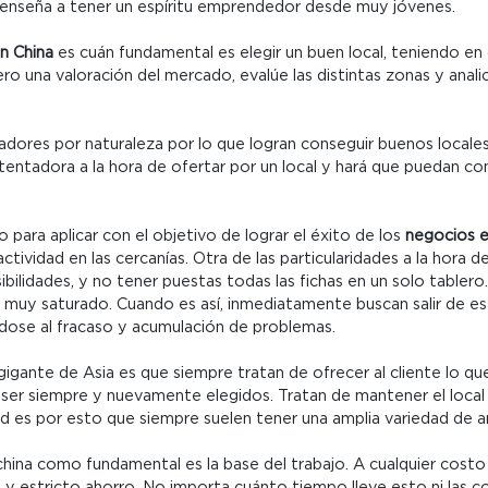
na enseña a tener un espíritu emprendedor desde muy jóvenes.
n China
es cuán fundamental es elegir un buen local, teniendo en 
ro una valoración del mercado, evalúe las distintas zonas y anali
dores por naturaleza por lo que logran conseguir buenos locales
tentadora a la hora de ofertar por un local y hará que puedan 
para aplicar con el objetivo de lograr el éxito de los
negocios e
ividad en las cercanías. Otra de las particularidades a la hora d
ibilidades, y no tener puestas todas las fichas en un solo tablero
muy saturado. Cuando es así, inmediatamente buscan salir de esa
dose al fracaso y acumulación de problemas.
 gigante de Asia es que siempre tratan de ofrecer al cliente lo q
 ser siempre y nuevamente elegidos. Tratan de mantener el local
d es por esto que siempre suelen tener una amplia variedad de ar
hina como fundamental es la base del trabajo. A cualquier costo
o y estricto ahorro. No importa cuánto tiempo lleve esto ni las c