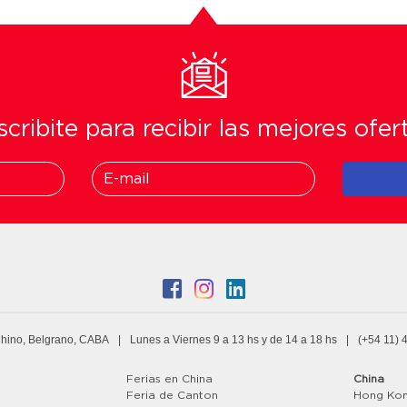
cribite para recibir las mejores ofer
Chino, Belgrano, CABA
|
Lunes a Viernes 9 a 13 hs y de 14 a 18 hs
|
(+54 11) 
s
Ferias en China
China
Feria de Canton
Hong Ko