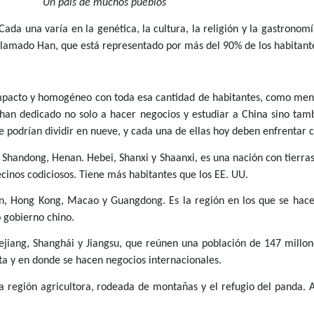
Un país de muchos pueblos
ada una varía en la genética, la cultura, la religión y la gastronomí
 llamado Han, que está representado por más del 90% de los habitante
acto y homogéneo con toda esa cantidad de habitantes, como menci
han dedicado no solo a hacer negocios y estudiar a China sino tambi
e podrían dividir en nueve, y cada una de ellas hoy deben enfrentar c
g, Shandong, Henan. Hebei, Shanxi y Shaanxi, es una nación con tierra
cinos codiciosos. Tiene más habitantes que los EE. UU.
n, Hong Kong, Macao y Guangdong. Es la región en los que se hacen
 gobierno chino.
ejiang, Shanghái y Jiangsu, que reúnen una población de 147 millo
ta y en donde se hacen negocios internacionales.
a región agricultora, rodeada de montañas y el refugio del panda. A