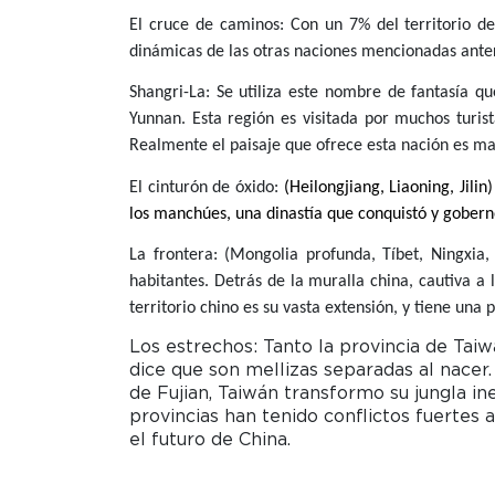
El cruce de caminos: Con un 7% del territorio d
dinámicas de las otras naciones mencionadas ante
Shangri-La: Se utiliza este nombre de fantasía q
Yunnan. Esta región es visitada por muchos turist
Realmente el paisaje que ofrece esta nación es ma
El cinturón de óxido:
(Heilongjiang, Liaoning, Jil
los manchúes, una dinastía que conquistó y gobernó 
La frontera: (Mongolia profunda, Tíbet, Ningxia
habitantes. Detrás de la muralla china, cautiva a 
territorio chino es su vasta extensión, y tiene una 
Los estrechos: Tanto la provincia de Tai
dice que son mellizas separadas al nacer.
de Fujian, Taiwán transformo su jungla ine
provincias han tenido conflictos fuertes 
el futuro de China.