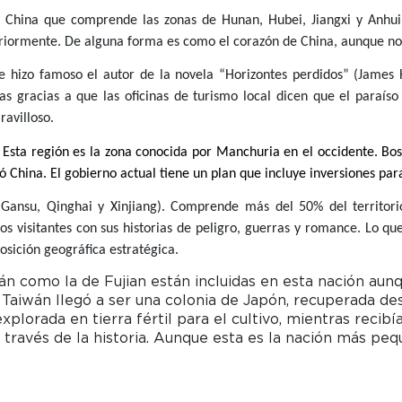
e China que comprende las zonas de Hunan, Hubei, Jiangxi y Anhui
riormente. De alguna forma es como el corazón de China, aunque no t
ue hizo famoso el autor de la novela “Horizontes perdidos” (James H
as gracias a que las oficinas de turismo local dicen que el paraís
ravilloso.
in) Esta región es la zona conocida por Manchuria en el occidente. B
China. El gobierno actual tiene un plan que incluye inversiones para 
, Gansu, Qinghai y Xinjiang). Comprende más del 50% del territo
los visitantes con sus historias de peligro, guerras y romance. Lo q
posición geográfica estratégica.
wán como la de Fujian están incluidas en esta nación aun
 Taiwán llegó a ser una colonia de Japón, recuperada des
xplorada en tierra fértil para el cultivo, mientras recibí
a través de la historia. Aunque esta es la nación más pe