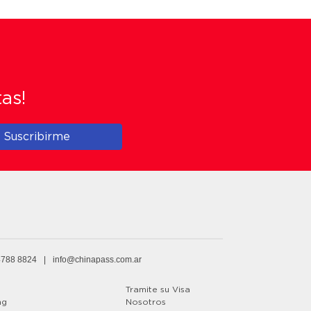
tas!
Suscribirme
4788 8824
|
info@chinapass.com.ar
Tramite su Visa
ng
Nosotros