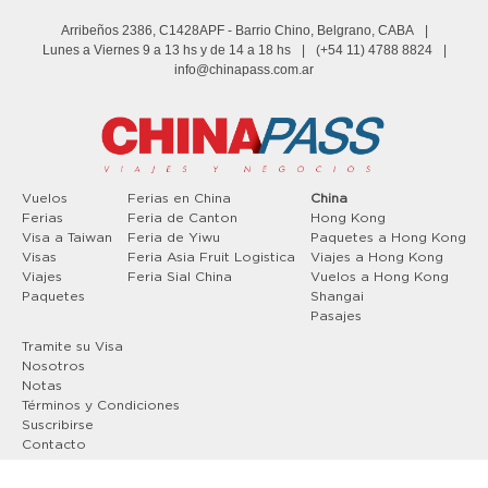
Arribeños 2386, C1428APF
- Barrio Chino, Belgrano, CABA
|
Lunes a Viernes 9 a 13 hs y de 14 a 18 hs
|
(+54 11) 4788 8824
|
info@chinapass.com.ar
Vuelos
Ferias en China
China
Ferias
Feria de Canton
Hong Kong
Visa a Taiwan
Feria de Yiwu
Paquetes a Hong Kong
Visas
Feria Asia Fruit Logistica
Viajes a Hong Kong
Viajes
Feria Sial China
Vuelos a Hong Kong
Paquetes
Shangai
Pasajes
Tramite su Visa
Nosotros
Notas
Términos y Condiciones
Suscribirse
Contacto