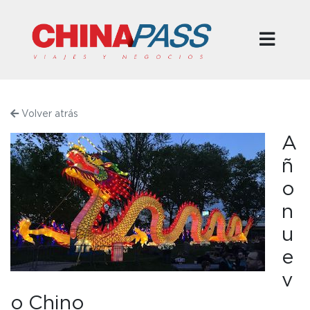
Volver atrás
A
ñ
o
n
u
e
v
o Chino