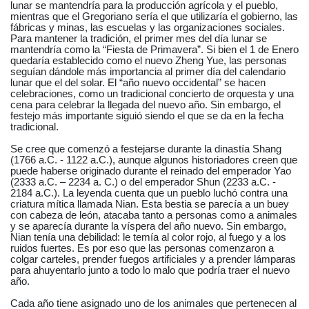
lunar se mantendría para la producción agrícola y el pueblo,
mientras que el Gregoriano sería el que utilizaría el gobierno, las
fábricas y minas, las escuelas y las organizaciones sociales.
Para mantener la tradición, el primer mes del día lunar se
mantendría como la “Fiesta de Primavera”. Si bien el 1 de Enero
quedaría establecido como el nuevo Zheng Yue, las personas
seguían dándole más importancia al primer día del calendario
lunar que el del solar. El “año nuevo occidental” se hacen
celebraciones, como un tradicional concierto de orquesta y una
cena para celebrar la llegada del nuevo año. Sin embargo, el
festejo más importante siguió siendo el que se da en la fecha
tradicional.
Se cree que comenzó a festejarse durante la dinastía Shang
(1766 a.C. - 1122 a.C.), aunque algunos historiadores creen que
puede haberse originado durante el reinado del emperador Yao
(2333 a.C. – 2234 a. C.) o del emperador Shun (2233 a.C. -
2184 a.C.). La leyenda cuenta que un pueblo luchó contra una
criatura mítica llamada Nian. Esta bestia se parecía a un buey
con cabeza de león, atacaba tanto a personas como a animales
y se aparecía durante la víspera del año nuevo. Sin embargo,
Nian tenía una debilidad: le temía al color rojo, al fuego y a los
ruidos fuertes. Es por eso que las personas comenzaron a
colgar carteles, prender fuegos artificiales y a prender lámparas
para ahuyentarlo junto a todo lo malo que podría traer el nuevo
año.
Cada año tiene asignado uno de los animales que pertenecen al