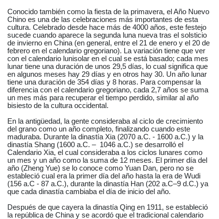
Conocido también como la fiesta de la primavera, el Año Nuevo
Chino es una de las celebraciones más importantes de esta
cultura. Celebrado desde hace más de 4000 años, este festejo
sucede cuando aparece la segunda luna nueva tras el solsticio
de invierno en China (en general, entre el 21 de enero y el 20 de
febrero en el calendario gregoriano). La variación tiene que ver
con el calendario lunisolar en el cual se está basado; cada mes
lunar tiene una duración de unos 29,5 días, lo cual significa que
en algunos meses hay 29 días y en otros hay 30. Un año lunar
tiene una duración de 354 días y 8 horas. Para compensar la
diferencia con el calendario gregoriano, cada 2,7 años se suma
un mes más para recuperar el tiempo perdido, similar al año
bisiesto de la cultura occidental.
En la antigüedad, la gente consideraba al ciclo de crecimiento
del grano como un año completo, finalizando cuando este
maduraba. Durante la dinastía Xia (2070 a.C. - 1600 a.C.) y la
dinastía Shang (1600 a.C. –
1046 a.C.) se desarrolló el
Calendario Xia, el cual consideraba a los ciclos lunares como
un mes y un año como la suma de 12 meses. El primer día del
año (Zheng Yue) se lo conoce como Yuan Dan, pero no se
estableció cual era la primer día del año hasta la era de Wudi
(156 a.C - 87 a.C.), durante la dinastía Han (202 a.C–9 d.C.) ya
que cada dinastía cambiaba el día de inicio del año.
Después de que cayera la dinastía Qing en 1911, se estableció
la república de China y se acordó que el tradicional calendario