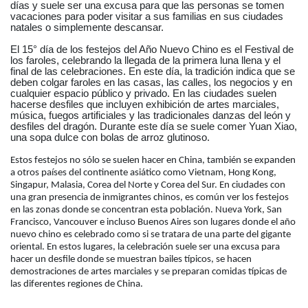
días y suele ser una excusa para que las personas se tomen
vacaciones para poder visitar a sus familias en sus ciudades
natales o simplemente descansar.
El 15° día de los festejos del Año Nuevo Chino es el Festival de
los faroles, celebrando la llegada de la primera luna llena y el
final de las celebraciones. En este día, la tradición indica que se
deben colgar faroles en las casas, las calles, los negocios y en
cualquier espacio público y privado. En las ciudades suelen
hacerse desfiles que incluyen exhibición de artes marciales,
música, fuegos artificiales y las tradicionales danzas del león y
desfiles del dragón. Durante este día se suele comer Yuan Xiao,
una sopa dulce con bolas de arroz glutinoso.
Estos festejos no sólo se suelen hacer en China, también se expanden
a otros países del continente asiático como Vietnam, Hong Kong,
Singapur, Malasia, Corea del Norte y Corea del Sur. En ciudades con
una gran presencia de inmigrantes chinos, es común ver los festejos
en las zonas donde se concentran esta población. Nueva York, San
Francisco, Vancouver e incluso Buenos Aires son lugares donde el año
nuevo chino es celebrado como si se tratara de una parte del gigante
oriental. En estos lugares, la celebración suele ser una excusa para
hacer un desfile donde se muestran bailes típicos, se hacen
demostraciones de artes marciales y se preparan comidas típicas de
las diferentes regiones de China.