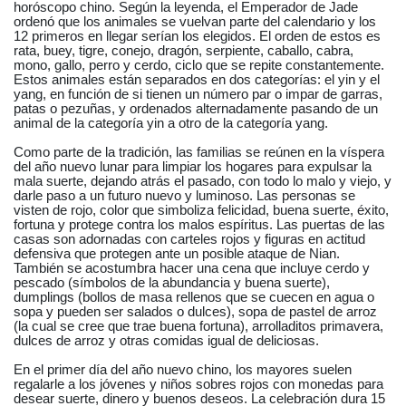
horóscopo chino. Según la leyenda, el Emperador de Jade
ordenó que los animales se vuelvan parte del calendario y los
12 primeros en llegar serían los elegidos. El orden de estos es
rata, buey, tigre, conejo, dragón, serpiente, caballo, cabra,
mono, gallo, perro y cerdo, ciclo que se repite constantemente.
Estos animales están separados en dos categorías: el yin y el
yang, en función de si tienen un número par o impar de garras,
patas o pezuñas, y ordenados alternadamente pasando de un
animal de la categoría yin a otro de la categoría yang.
Como parte de la tradición, las familias se reúnen en la víspera
del año nuevo lunar para limpiar los hogares para expulsar la
mala suerte, dejando atrás el pasado, con todo lo malo y viejo, y
darle paso a un futuro nuevo y luminoso. Las personas se
visten de rojo, color que simboliza felicidad, buena suerte, éxito,
fortuna y protege contra los malos espíritus. Las puertas de las
casas son adornadas con carteles rojos y figuras en actitud
defensiva que protegen ante un posible ataque de Nian.
También se acostumbra hacer una cena que incluye cerdo y
pescado (símbolos de la abundancia y buena suerte),
dumplings (bollos de masa rellenos que se cuecen en agua o
sopa y pueden ser salados o dulces), sopa de pastel de arroz
(la cual se cree que trae buena fortuna), arrolladitos primavera,
dulces de arroz y otras comidas igual de deliciosas.
En el primer día del año nuevo chino, los mayores suelen
regalarle a los jóvenes y niños sobres rojos con monedas para
desear suerte, dinero y buenos deseos. La celebración dura 15