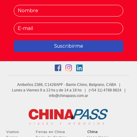
Suscribirme
Arribeños 2386, C1428APF
- Barrio Chino, Belgrano, CABA
|
Lunes a Viernes 9 a 13 hs y de 14 a 18 hs
|
(+54 11) 4788 8824
|
info@chinapass.com.ar
Vuelos
Ferias en China
China