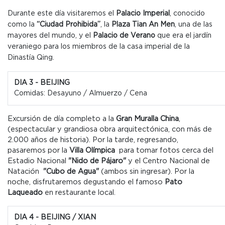
Durante este día visitaremos el
Palacio Imperial
,
conocido
como la
“
Ciudad Prohibida
”
, la
Plaza Tian An Men
, una de las
mayores del mundo, y el
Palacio de Verano
que era el jardín
veraniego para los miembros de la casa imperial de la
Dinastía Qing.
DIA 3 - BEIJING
Comidas: Desayuno / Almuerzo / Cena
Excursión de día completo a la
Gran Muralla China
,
(espectacular y grandiosa obra arquitectónica, con más de
2.000 años de historia)
. P
or la tarde, regresando,
pasaremos por la
Villa Olímpica
para tomar fotos cerca del
Estadio Nacional
"Nido de Pájaro"
y el Centro Nacional de
Natación
"Cubo de Agua"
(ambos sin ingresar). Por la
noche, disfrutaremos degustando el famoso
Pato
Laqueado
en restaurante local.
DIA 4 - BEIJING / XIAN