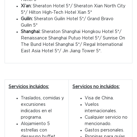
Xi’an
:
Sheraton Hotel 5*/ Sheraton Xian North City
5*/ Hilton High-Tech Hotel Xian 5
*
Guilin
:
Sheraton Guilin Hotel 5*/ Grand Bravo
Guilin
5*
Shanghai:
Sheraton Shanghai Hongkou Hotel 5*/
Renaissance Shanghai Putuo Hotel 5*/ Sunrise On
The Bund Hotel Shanghai 5*/ Regal International
East Asia Hotel 5*/ Jin Jiang Tower 5*.
Servicios incluidos:
Servicios no incluidos:
Traslados, comidas y
Visa de China.
excursiones
Vuelos
indicados en el
internacionales.
programa.
Cualquier servicio no
Alojamiento 5
mencionado.
estrellas con
Gastos personales.
desayuno buffet.
Propinas para guías,